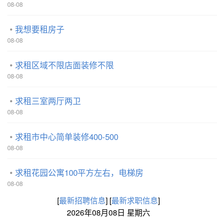
08-08
我想要租房子
08-08
求租区域不限店面装修不限
08-08
求租三室两厅两卫
08-08
求租市中心简单装修400-500
08-08
求租花园公寓100平方左右，电梯房
08-08
[
最新招聘信息
]
[
最新求职信息
]
2026年08月08日 星期六