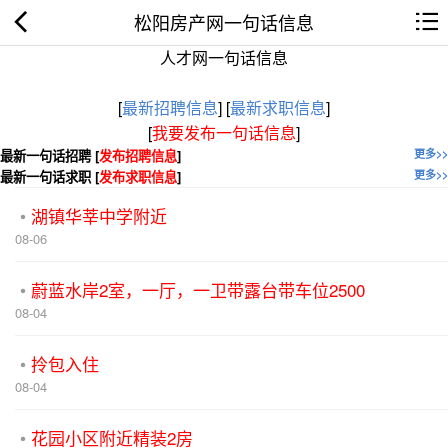
松阳房产网一句话信息
人才网一句话信息
[
最新招聘信息
]
[
最新求职信息
]
[
我要发布一句话信息
]
最新一句话招聘 [
发布招聘信息
]
更多>>
最新一句话求职 [
发布求职信息
]
更多>>
湖镇华莘中学附近
08-06
蔚蓝水岸2室，一厅，一卫带露台带车位2500
08-04
拎包入住
08-04
花园小区附近精装2房