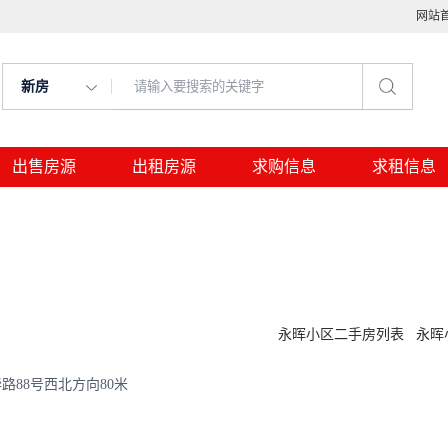
网站
新房
出售房源
出租房源
求购信息
求租信息
永晖小区二手房列表
永晖
88号西北方向80米